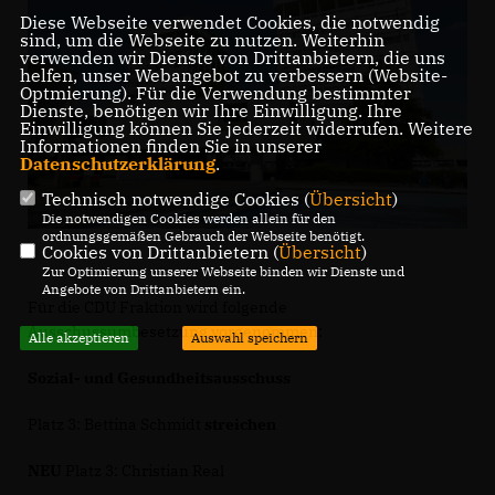
Diese Webseite verwendet Cookies, die notwendig
sind, um die Webseite zu nutzen. Weiterhin
verwenden wir Dienste von Drittanbietern, die uns
helfen, unser Webangebot zu verbessern (Website-
Optmierung). Für die Verwendung bestimmter
Dienste, benötigen wir Ihre Einwilligung. Ihre
Einwilligung können Sie jederzeit widerrufen. Weitere
Informationen finden Sie in unserer
Datenschutzerklärung
.
Technisch notwendige Cookies (
Übersicht
)
Die notwendigen Cookies werden allein für den
ordnungsgemäßen Gebrauch der Webseite benötigt.
Cookies von Drittanbietern (
Übersicht
)
Zur Optimierung unserer Webseite binden wir Dienste und
Angebote von Drittanbietern ein.
Für die CDU Fraktion wird folgende
Ausschussumbesetzung vorgenommen:
Alle akzeptieren
Auswahl speichern
Sozial- und Gesundheitsausschuss
Platz 3: Bettina Schmidt
streichen
NEU
Platz 3: Christian Real