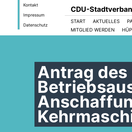
Kontakt
CDU-Stadtverban
Impressum
START
AKTUELLES
P
Datenschutz
MITGLIED WERDEN
HÜP
Antrag des 
Betriebsau
Anschaffun
Kehrmaschi