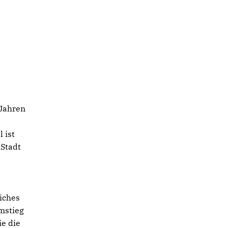
 Jahren
 ist
 Stadt
iches
mstieg
e die