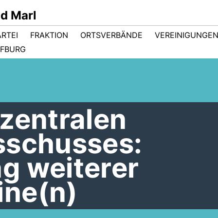
d Marl
ARTEI
FRAKTION
ORTSVERBÄNDE
VEREINIGUNGE
FBURG
zentralen
sschusses:
g weiterer
ne(n)