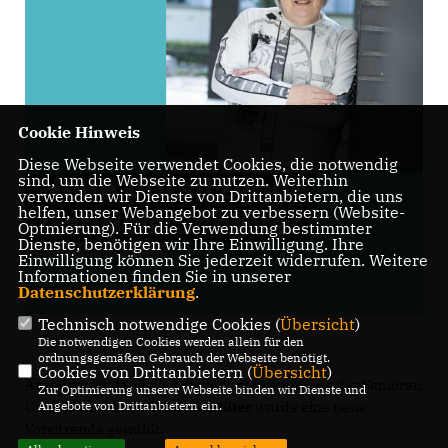
Cookie Hinweis
Diese Webseite verwendet Cookies, die notwendig
sind, um die Webseite zu nutzen. Weiterhin
verwenden wir Dienste von Drittanbietern, die uns
helfen, unser Webangebot zu verbessern (Website-
Optmierung). Für die Verwendung bestimmter
Dienste, benötigen wir Ihre Einwilligung. Ihre
Einwilligung können Sie jederzeit widerrufen. Weitere
Informationen finden Sie in unserer
Datenschutzerklärung
.
Technisch notwendige Cookies (
Übersicht
)
Die notwendigen Cookies werden allein für den
ordnungsgemäßen Gebrauch der Webseite benötigt.
Cookies von Drittanbietern (
Übersicht
)
Am Mittwoch fand die Mitgliederversammlung der Senioren
Zur Optimierung unserer Webseite binden wir Dienste und
Union statt. Mit
Gabriele Schlüter
wurde eine neue
Angebote von Drittanbietern ein.
Vorsitzende gewählt.