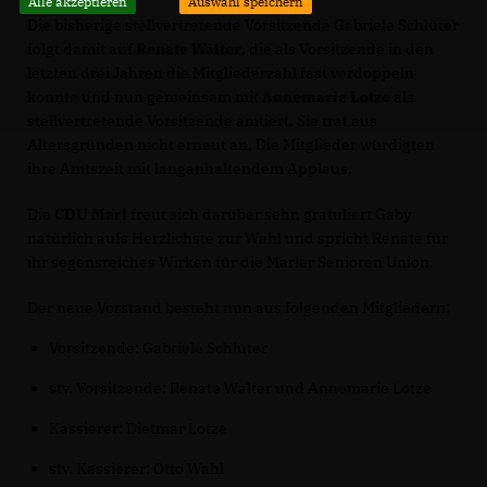
Alle akzeptieren
Auswahl speichern
Die bisherige stellvertretende Vorsitzende Gabriele Schlüter
folgt damit auf
Renate Walter
, die als Vorsitzende in den
letzten drei Jahren die Mitgliederzahl fast verdoppeln
konnte und nun gemeinsam mit
Annemarie Lotze
als
stellvertretende Vorsitzende amtiert. Sie trat aus
Altersgründen nicht erneut an. Die Mitglieder würdigten
ihre Amtszeit mit langanhaltendem Applaus.
Die
CDU Marl
freut sich darüber sehr, gratuliert Gaby
natürlich aufs Herzlichste zur Wahl und spricht Renate für
ihr segensreiches Wirken für die Marler Senioren Union.
Der neue Vorstand besteht nun aus folgenden Mitgliedern:
Vorsitzende: Gabriele Schlüter
stv. Vorsitzende: Renate Walter und Annemarie Lotze
Kassierer: Dietmar Lotze
stv. Kassierer: Otto Wahl