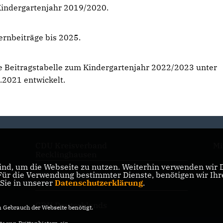
Kindergartenjahr 2019/2020.
ternbeiträge bis 2025.
ie Beitragstabelle zum Kindergartenjahr 2022/2023 unter
.2021 entwickelt.
CDU Kreisverband
Mi
Recklinghausen
nd, um die Webseite zu nutzen. Weiterhin verwenden wir Di
r die Verwendung bestimmter Dienste, benötigen wir Ihre 
CDU NRW
 Sie in unserer
Datenschutzerklärung
.
CDU Deutschlands
Gebrauch der Webseite benötigt.