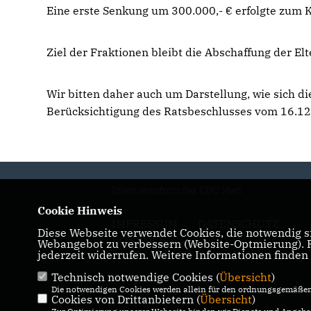
Eine erste Senkung um 300.000,- € erfolgte zum 
Ziel der Fraktionen bleibt die Abschaffung der El
Wir bitten daher auch um Darstellung, wie sich d
Berücksichtigung des Ratsbeschlusses vom 16.12
Internetauftritt des CDU Marl
Cookie Hinweis
IMPRESSUM
DATENSCHUTZ
Diese Webseite verwendet Cookies, die notwendig si
KONTAKT
Webangebot zu verbessern (Website-Optmierung). Fü
jederzeit widerrufen. Weitere Informationen finden
Technisch notwendige Cookies (
Übersicht
)
Die notwendigen Cookies werden allein für den ordnungsgemäßen 
Cookies von Drittanbietern (
Übersicht
)