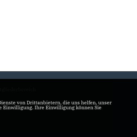
tgliederbereich
enste von Drittanbietern, die uns helfen, unser
Einwilligung. Ihre Einwilligung können Sie