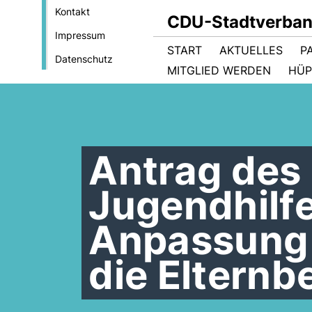
Kontakt
CDU-Stadtverban
Impressum
START
AKTUELLES
P
Datenschutz
MITGLIED WERDEN
HÜP
Antrag des
Jugendhilf
Anpassung 
die Elternb